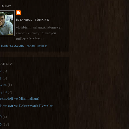
KIMIM?
İSTANBUL, TÜRKIYE
~Birbirini anlamak istemeyen,
empati kurmayı bilmeyen
milletin bir ferdi.~
LIMIN TAMAMINI GÖRÜNTÜLE
 ARŞIVI
12
(3)
11
(3)
Ekim
(1)
Eylül
(2)
eknoloji ve Minimalizm!
icrosoft ve Dokunmatik Ekranlar
10
(4)
06
(18)