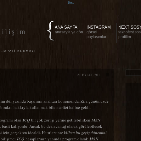
Test
ANA SAYFA
INSTAGRAM
NEXT SOS
ilişim
anasayfa ya dön
görsel
teknofest sos
paylaşımlar
profilim
 EMPATI KURMAYI
21 EYLÜL 2011
lişim dünyasında başarının anahtarı konumunda. Zira günümüzde
 bırakın hakkıyla kullanmak bile marifet haline geldi.
programı olan
ICQ
bir çok zor işi yerine getirebilirken
MSN
 basit kalıyordu. Ancak bu dez avantaj olarak görülebilecek
 için gerçekten idealdi. Hatırlarsınız ki
(ben bu geçiş dönemini
 bilişimci
ICQ
hesaplarının yanında program olarak
MSN