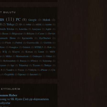
ET BULUTU
us
(11)
PC
(8)
Google
(2)
Hukuk
(2)
ft
(2)
Türkçe
(2)
3D
(1)
64bit
(1)
ARM
(1)
Adobe
(1)
Akıllı Telefon
(1)
Amerika
(1)
Anayasa
(1)
Apple
(1)
1)
Basın
(1)
Bilgisayar
(1)
Bilişim
(1)
Casus
(1)
Devlet
unmatik Ekran
(1)
Egemenlik
(1)
EyeTracker
(1)
k
(1)
Flash
(1)
Futbol
(1)
Gazetecilik
(1)
Gizlilik
(1)
Wave
(1)
Google+
(1)
Gösteri
(1)
HTML5
(1)
Hak
(1)
1)
ICQ
(1)
Klayve
(1)
Korsan
(1)
Linux
(1)
MSN
er
(1)
Millet
(1)
Minimalizm
(1)
Orduspor
(1)
Orkut
(1)
(1)
Referandum
(1)
Rusya
(1)
SVoice
(1)
Samsung
(1)
iyaset
(1)
Spy
(1)
Teknoloji
(1)
Tiyatro
(1)
Türkiye
(1)
 8
(1)
Yandex
(1)
Yayın
(1)
Yürüyüş
(1)
iPhone
(1)
Çin
k
(1)
Özgürlük
(1)
Öğrenci
(1)
İnternet
(1)
 ETTIKLERIM
nanım Haber
sung ve SK Hynix Çinli çip ekipmanlarını
 ediyorlar
ün önce