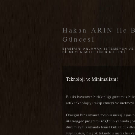
Hakan ARIN ile B
Güncesi
BIRBIRINI ANLAMAK ISTEMEYEN VE
BILMEYEN MILLETIN BIR FERDI.
Teknoloji ve Minimalizm!
Bu iki kavramın birlikteliği günümüz bi
artık teknolojiyi takip etmeyi ve üretmeyi
Örneğin bir zamanın meşhur mesajlaşma 
Messenger
programı
ICQ
'nun yanında çok
durum aynı zamanda temel kullanıcı kitlesi
yaşamıştım)
bir çok teknoloji meraklısı ve