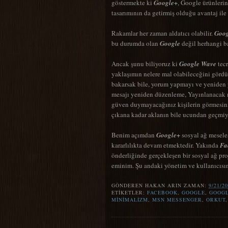
göstermekte ki
Google+
, Google ürünlerin
tasarımının da getirmiş olduğu avantaj il
Rakamlar her zaman aldatıcı olabilir.
Goog
bu durumda olan
Google
değil herhangi ba
Ancak şunu biliyoruz ki
Google Wave
tecr
yaklaşımın nelere mal olabileceğini görd
bakarsak bile, yorum yapmayı ve yeniden 
mesajı yeniden düzenleme, Yayınlanacak me
güven duymayacağınız kişilerin görmesini
çıkana kadar aklanın bile ucundan geçmiy
Benim açımdan
Google+
sosyal ağ mesele
kararlılıkta devam etmektedir. Yakında
Fa
önderliğinde gerçekleşen bir sosyal ağ pro
eminim. Şu andaki yönetim ve kullanıcısı
GÖNDEREN
HAKAN ARIN
ZAMAN:
9/21/2
ETIKETLER:
FACEBOOK
,
GOOGLE
,
GOOGL
MINIMALIZM
,
MSN MESSENGER
,
ORKUT