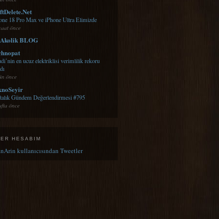
ftDelete.Net
one 18 Pro Max ve iPhone Ultra Elimizde
saat önce
Akolik BLOG
chnopat
di’nin en ucuz elektriklisi verimlilik rekoru
rdı
ün önce
knoSeyir
talık Gündem Değerlendirmesi #795
afta önce
TER HESABIM
Arin kullanıcısından Tweetler