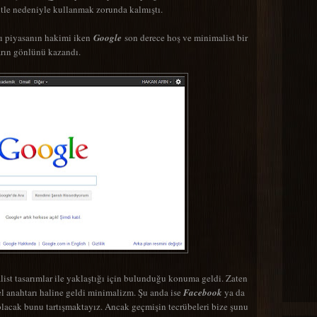
 kitle nedeniyle kullanmak zorunda kalmıştı.
ı piyasanın hakimi iken
Google
son derece hoş ve minimalist bir
ların gönlünü kazandı.
list tasarımlar ile yaklaştığı için bulunduğu konuma geldi. Zaten
l anahtarı haline geldi minimalizm. Şu anda ise
Facebook
ya da
olacak bunu tartışmaktayız. Ancak geçmişin tecrübeleri bize şunu