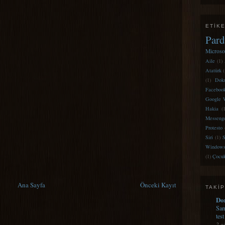
ETIK
Pard
Microso
Aile
(1)
Atatürk
(
(1)
Dok
Faceboo
Google 
Hakia
(
Messeng
Protesto
Siri
(1)
S
Windows
(1)
Çocu
Ana Sayfa
Önceki Kayıt
TAKIP
Do
Sam
test
2 g