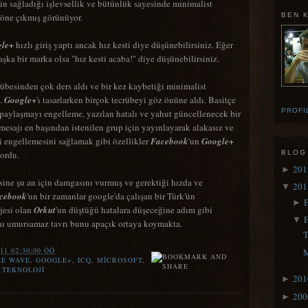
in sağladığı işlevsellik ve bütünlük sayesinde minimalist
BEN 
e öne çıkmış görünüyor.
le+
hızlı giriş yaptı ancak hız kesti diye düşünebilirsiniz. Eğer
şka bir marka olsa "hız kesti acaba!" diye düşünebilirsiniz.
übesinden çok ders aldı ve bir kez kaybetiği minimalist
ü.
Google+
'ı tasarlarken birçok tecrübeyi göz önüne aldı. Basitçe
PROFI
paylaşmayı engelleme, yazılan hatalı ve yahut güncellenecek bir
sajı en başından istenilen grup için yayınlayarak alakasız ve
 engellemesini sağlamak gibi özellikler
Facebook
'un
Google+
ordu.
BLOG
20
►
sine şu an için damgasını vurmuş ve gerektiği hızda ve
20
▼
cebook
'un bir zamanlar google'da çalışan bir Türk'ün
►
jesi olan
Orkut
'un düştüğü hatalara düşeceğine adım gibi
▼
nı umursamaz tavrı bunu apaçık ortaya koymakta.
T
011 02:30:00 ÖÖ
M
E WAVE
,
GOOGLE+
,
ICQ
,
MICROSOFT
,
,
TEKNOLOJI
20
►
20
►