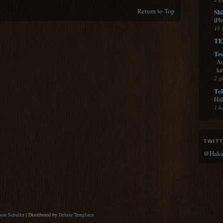
Return to Top
Shi
iPh
18 
TE
Te
Au
kı
2 g
Te
Haf
1 h
TWIT
@Hakan
son Schuller
| Distributed by
Deluxe Templates