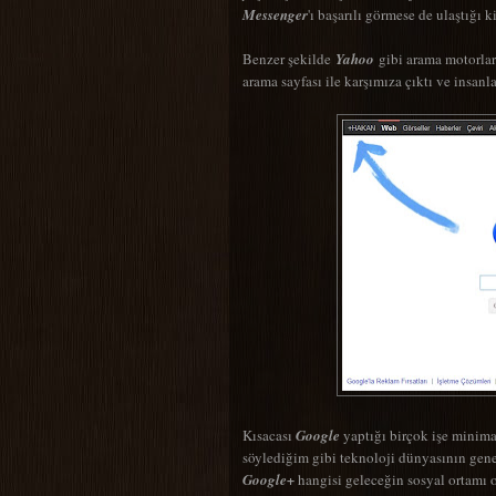
Messenger
'ı başarılı görmese de ulaştığı
Benzer şekilde
Yahoo
gibi arama motorlar
arama sayfası ile karşımıza çıktı ve insan
Kısacası
Google
yaptığı birçok işe minima
söylediğim gibi teknoloji dünyasının gene
Google+
hangisi geleceğin sosyal ortamı 